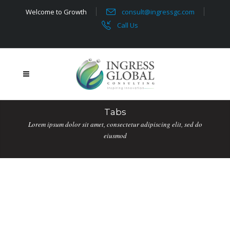
Welcome to Growth
consult@ingressgc.com
Call Us
Tabs
Lorem ipsum dolor sit amet, consectetur adipiscing elit, sed do
eiusmod